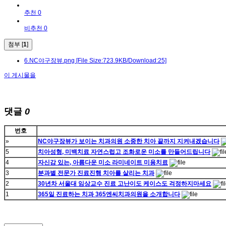
추천 0
비추천 0
첨부 [
1
]
6.NC야구장뷰.png
[File Size:723.9KB/Download:25]
이 게시물을
댓글
0
번호
»
NC야구장뷰가 보이는 치과의원 소중한 치아 끝까지 지켜내겠습니다
5
치아성형, 미백치료 자연스럽고 조화로운 미소를 만들어드립니다
4
자신감 있는, 아름다운 미소 라미네이트 미용치료
3
분과별 전문가 진료진행 치아를 살리는 치과
2
30년차 서울대 임상교수 진료 고난이도 케이스도 걱정하지마세요
1
365일 진료하는 치과 365엔씨치과의원을 소개합니다